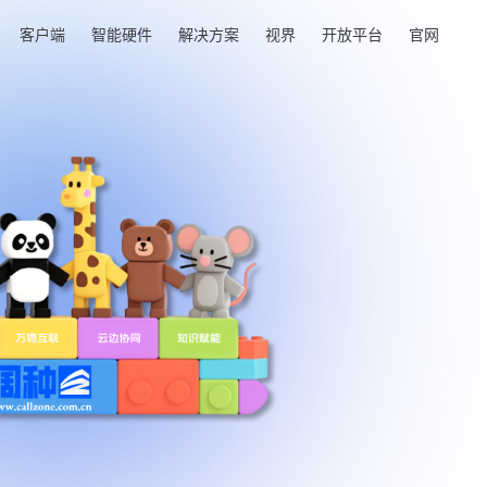
客户端
智能硬件
解决方案
视界
开放平台
官网