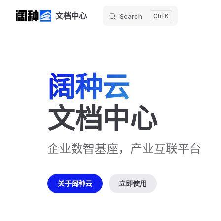
文档中心
Search
K
Skip to content
阔种云
文档中心
企业数智基座，产业互联平台
关于阔种云
立即使用