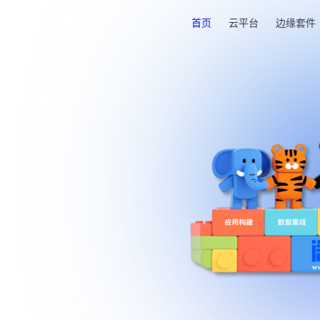
Main Navigation
首页
云平台
边缘套件