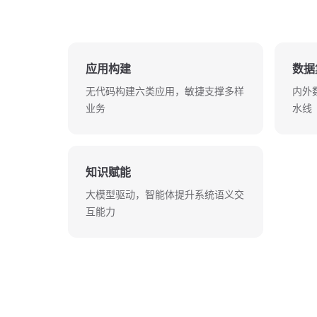
应用构建
数据
无代码构建六类应用，敏捷支撑多样
内外
业务
水线
知识赋能
大模型驱动，智能体提升系统语义交
互能力