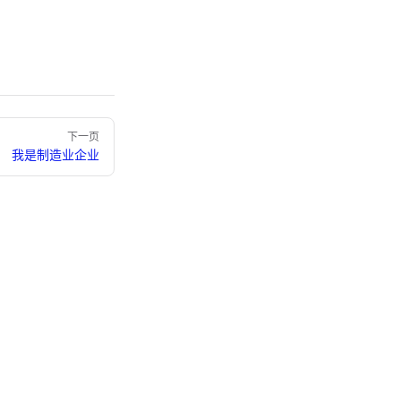
下一页
我是制造业企业